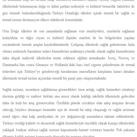
ülkelerinde bulunmayan doğa ve iklim şartları nedeniyle ve kültürel benzerlik faktörleri de
göz önünde bulundurulduğunda Türkiye Ortadoğu ülkeleri içinde önemli bir sağlık ve
termal turizm destinasyon ülkesi olabilecek konumdadır.
Orta Doğu ülkeleri ile son zamanlarda sağlanan vize muafiyetleri, sınırlarda sağlanan
kolaylıklar ve diğer siyasi ve kültürel ilişkiler marifeti ile bu bölgelerden yapılan
seyahatlerde önemli artışlar kaydedilmektedir. Gelişmiş ülkelerde sağlık giderlerinin fazla
olması nedeniyle hastaların tedavi hizmetlerini azaltmaya yönelik olarak sağlık hizmetlerinin
daha düşük maliyetli ülkelerden temin edilmesi eğilimi artmaktadır. İsveç, Norveç ve
Danimarka’dan sonra Almanya ve Hollanda’daki bazı özel sigorta şirketlerinin de termal
tedavileri için Türkiye’ye göndereceği hastalarının masraflarını karşılama kararı almaları
ülkemizde termal turizm açısından önemli bir pazar payı oluşturmaktadır.
Sağlık turizmi, insanların sağlıklarına gösterdikleri özen arttığı, sağlık hizmetleri rekabetçi
duruma geldiği ve maliyet farkları ana unsur olarak kaldığı takdirde ülkemizde gelecekte
daha da hızlı bir artış gösterecektir. Özellikle plastik cerrahiye olan talep artışının devam
edeceği, böylece denizaşırı hizmetler için de önemli bir talep oluşacağı ve sağlık turizmin
temel öğesi olan kalp ameliyatları ile yer değiştireceği uzmanlarca tahmin edilmektedir.
Türkiye verdiği kaliteli ve ekonomik sağlık hizmetleriyle öncelikli olarak komşu ülkelerdeki
yaklaşık 1milyar nüfusa sağlık turizmi kapsamında hizmet vermeye hazırdır. Pek yakında
ülkemiz Sağlık turizmi konusunda dünyada bir numara olacaktır.