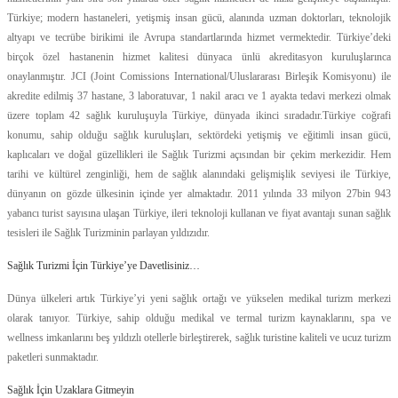
Türkiye; modern hastaneleri, yetişmiş insan gücü, alanında uzman doktorları, teknolojik
altyapı ve tecrübe birikimi ile Avrupa standartlarında hizmet vermektedir. Türkiye’deki
birçok özel hastanenin hizmet kalitesi dünyaca ünlü akreditasyon kuruluşlarınca
onaylanmıştır. JCI (Joint Comissions International/Uluslararası Birleşik Komisyonu) ile
akredite edilmiş 37 hastane, 3 laboratuvar, 1 nakil aracı ve 1 ayakta tedavi merkezi olmak
üzere toplam 42 sağlık kuruluşuyla Türkiye, dünyada ikinci sıradadır.Türkiye coğrafi
konumu, sahip olduğu sağlık kuruluşları, sektördeki yetişmiş ve eğitimli insan gücü,
kaplıcaları ve doğal güzellikleri ile Sağlık Turizmi açısından bir çekim merkezidir. Hem
tarihi ve kültürel zenginliği, hem de sağlık alanındaki gelişmişlik seviyesi ile Türkiye,
dünyanın on gözde ülkesinin içinde yer almaktadır. 2011 yılında 33 milyon 27bin 943
yabancı turist sayısına ulaşan Türkiye, ileri teknoloji kullanan ve fiyat avantajı sunan sağlık
tesisleri ile Sağlık Turizminin parlayan yıldızıdır.
Sağlık Turizmi İçin Türkiye’ye Davetlisiniz…
Dünya ülkeleri artık Türkiye’yi yeni sağlık ortağı ve yükselen medikal turizm merkezi
olarak tanıyor. Türkiye, sahip olduğu medikal ve termal turizm kaynaklarını, spa ve
wellness imkanlarını beş yıldızlı otellerle birleştirerek, sağlık turistine kaliteli ve ucuz turizm
paketleri sunmaktadır.
Sağlık İçin Uzaklara Gitmeyin