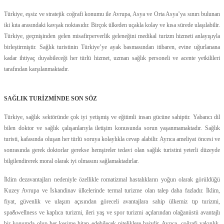
Türkiye, eşsiz ve stratejik coğrafi konumu ile Avrupa, Asya ve Orta Asya’ya sınırı bulunan
iki kıta arasındaki kavşak noktasıdır. Birçok ülkeden uçakla kolay ve kısa sürede ulaşılabilir.
Türkiye, geçmişinden gelen misafirperverlik geleneğini medikal turizm hizmeti anlayışıyla
birleştirmiştir. Sağlık turistinin Türkiye’ye ayak basmasından itibaren, evine uğurlanana
kadar ihtiyaç duyabileceği her türlü hizmet, uzman sağlık personeli ve acente yetkilileri
tarafından karşılanmaktadır.
SAĞLIK TURİZMİNDE SON SÖZ
Türkiye, sağlık sektöründe çok iyi yetişmiş ve eğitimli insan gücüne sahiptir. Yabancı dil
bilen doktor ve sağlık çalışanlarıyla iletişim konusunda sorun yaşanmamaktadır. Sağlık
turisti, kafasında oluşan her türlü soruya kolaylıkla cevap alabilir. Ayrıca ameliyat öncesi ve
sonrasında gerek doktorlar gerekse hemşireler tedavi olan sağlık turistini yeterli düzeyde
bilgilendirerek moral olarak iyi olmasını sağlamaktadırlar.
İklim dezavantajları nedeniyle özellikle romatizmal hastalıkların yoğun olarak görüldüğü
Kuzey Avrupa ve İskandinav ülkelerinde termal turizme olan talep daha fazladır. İklim,
fiyat, güvenlik ve ulaşım açısından göreceli avantajlara sahip ülkemiz tıp turizmi,
spa&wellness ve kaplıca turizmi, ileri yaş ve spor turizmi açılarından olağanüstü avantajlı
bir konumda olup her kesime hitap edebilecek niteliklere haizdir. Ayrıca, coğrafi yakınlık,