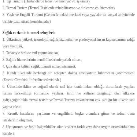
1. Tıp Turizmi (Hastanelerde tedavi ve ameliyat vb. işlemler)
2. Termal Turizm (Termal Tesislerde rehabilitasyon ve dinlenme vb. hizmetler)
3. Yaşlı ve Engelli Turizmi (Geriatrik tedavi merkezi veya yaylalar da sosyal aktivitelerle
birlikte uzun süreli konaklamalar)
Sağlık turizminin temel sebepleri:
1. Ülkesinde yüksek teknolojili sağlık hizmetleri ve profesyonel insan kaynaklarının azlığı
veya yokluğu,
2. Tedaviyle birlikte tatil yapma arzusu,
3. Sağılık hizmetlerinin kendi ülkelerinde pahalı olması,
4. Çok daha kaliteli sağlık hizmeti almak istenmesi,
5. Kendi ülkesinde herhangi bir sebepten dolayı ameliyatının bilinmesini ,istenmemesi
(Estetik Cerrahisi, İnfertilite tedavisi vb.)
6. Ülkesinde iklim ve coğrafi olarak tatil için kısıtlı imkan olduğu durumlarda yapılan
turizm hareketliliği (ormanlık, yaylalar, tarihi ve kültürel zenginliği olan ülkelere
gidiş),çoğunlukla termal tesisin veTermal Turizm imkanlarının çok olduğu bir ülkede tatil
yapma talebi.
7. Kronik hastaların, yaşlıların ve engellilerin başka ortamlara gitme ve tedavi olma
isteklerinin oluşması,
8. Uyuşturucu ve farklı bağımlılıkları olan kişilerin farklı veya daha uygun ortamlarda olma
istekleri,