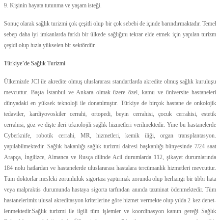
9. Kişinin hayata tutunma ve yaşam isteği.
Sonuç olarak sağlık turizmi çok çeşitli olup bir çok sebebi de içinde barındırmaktadır. Temel
sebep daha iyi imkanlarda farklı bir ülkede sağlığını tekrar elde etmek için yapılan turizm
çeşidi olup hızla yükselen bir sektördür.
Türkiye’de Sağlık Turizmi
Ülkemizde JCI ile akredite olmuş uluslararası standartlarda akredite olmuş sağlık kuruluşu
mevcuttur. Başta İstanbul ve Ankara olmak üzere özel, kamu ve üniversite hastaneleri
dünyadaki en yüksek teknoloji ile donatılmıştır. Türkiye de birçok hastane de onkolojik
tedaviler, kardiyovoskiler cerrahi, ortopedi, beyin cerrahisi, çocuk cerrahisi, estetik
cerrahisi, göz ve dişte ileri teknolojili sağlık hizmetleri verilmektedir. Yine bu hastanelerde
Cyberknife, robotik cerrahi, MR, hizmetleri, kemik iliği, organ transplantasyon.
yapılabilmektedir. Sağlık bakanlığı sağlık turizmi dairesi başkanlığı bünyesinde 7/24 saat
Arapça, İngilizce, Almanca ve Rusça dilinde Acil durumlarda 112, şikayet durumlarında
184 nolu hatlardan ve hastanelerde uluslararası hastalara tercümanlık hizmetleri mevcuttur.
Tüm doktorlar mesleki zorunluluk sigortası yaptırmak zorunda olup herhangi bir tıbbi hata
veya malpraktis durumunda hastaya sigorta tarfından anında tazminat ödenmektedir. Tüm
hastanelerimiz ulusal akreditasyon kriterlerine göre hizmet vermekte olup yılda 2 kez denet-
lenmektedir.Sağlık turizmi ile ilgili tüm işlemler ve koordinasyon kanun gereği Sağlık