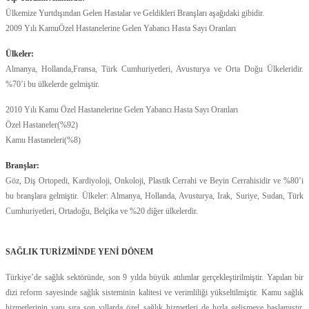
Ülkemize Yurtdışından Gelen Hastalar ve Geldikleri Branşları aşağıdaki gibidir.
2009 Yılı KamuÖzel Hastanelerine Gelen Yabancı Hasta Sayı Oranları
Ülkeler:
Almanya, Hollanda,Fransa, Türk Cumhuriyetleri, Avusturya ve Orta Doğu Ülkeleridir.
%70’i bu ülkelerde gelmiştir.
2010 Yılı Kamu Özel Hastanelerine Gelen Yabancı Hasta Sayı Oranları
Özel Hastaneler(%92)
Kamu Hastaneleri(%8)
Branşlar:
Göz, Diş Ortopedi, Kardiyoloji, Onkoloji, Plastik Cerrahi ve Beyin Cerrahisidir ve %80’i
bu branşlara gelmiştir. Ülkeler: Almanya, Hollanda, Avusturya, Irak, Suriye, Sudan, Türk
Cumhuriyetleri, Ortadoğu, Belçika ve %20 diğer ülkelerdir.
SAĞLIK TURİZMİNDE YENİ DÖNEM
Türkiye’de sağlık sektöründe, son 9 yılda büyük atılımlar gerçekleştirilmiştir. Yapılan bir
dizi reform sayesinde sağlık sisteminin kalitesi ve verimliliği yükseltilmiştir. Kamu sağlık
hizmetlerinin yanı sıra son yıllarda özel sağlık hizmetleri de hızla gelişmeye başlamıştır.