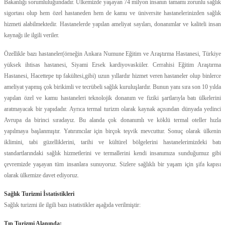
Bakanlığı sorumluluğundadır. Ülkemizde yaşayan 74 milyon insanın tamamı zorunlu sağlık
sigortası olup hem özel hastaneden hem de kamu ve üniversite hastanelerinizden sağlık
hizmeti alabilmektedir. Hastanelerde yapılan ameliyat sayıları, donanımlar ve kaliteli insan
kaynağı ile ilgili veriler.
Özellikle bazı hastaneler(örneğin Ankara Numune Eğitim ve Araştırma Hastanesi, Türkiye
yüksek ihtisas hastanesi, Siyami Ersek kardiyovasküler. Cerrahisi Eğitim Araştırma
Hastanesi, Hacettepe tıp fakültesi,gibi) uzun yıllardır hizmet veren hastaneler olup binlerce
ameliyat yapmış çok birikimli ve tecrübeli sağlık kuruluşlardır. Bunun yanı sıra son 10 yılda
yapılan özel ve kamu hastaneleri teknolojik donanım ve fiziki şartlarıyla batı ülkelerini
aratmayacak bir yapıdadır. Ayrıca termal turizm olarak kaynak açısından dünyada yedinci
Avrupa da birinci sıradayız. Bu alanda çok donanımlı ve köklü termal oteller hızla
yapılmaya başlanmıştır. Yatırımcılar için birçok teşvik mevcuttur. Sonuç olarak ülkenin
iklimini, tabi güzelliklerini, tarihi ve kültürel bölgelerini hastanelerimizdeki batı
standartlarındaki sağlık hizmetlerini ve termallerini kendi insanımıza sunduğumuz gibi
çevremizde yaşayan tüm insanlara sunuyoruz. Sizlere sağlıklı bir yaşam için şifa kapısı
olarak ülkemize davet ediyoruz.
Sağlık Turizmi İstatistikleri
Sağlık turizmi ile ilgili bazı istatistikler aşağıda verilmiştir:
Tıp Turizmi Alanında: